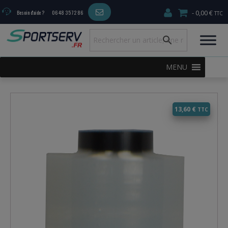
0,00 €
Besoin d'aide ?
06 48 35 72 86
MENU
13,60
€