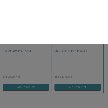
9,90
€
39,90
€
CRÈME ARNICA 150ML
MARQUEUR PVC PLIABLE
REF: 066100SF
REF: 014080SF
AJOUT PANIER
AJOUT PANIER