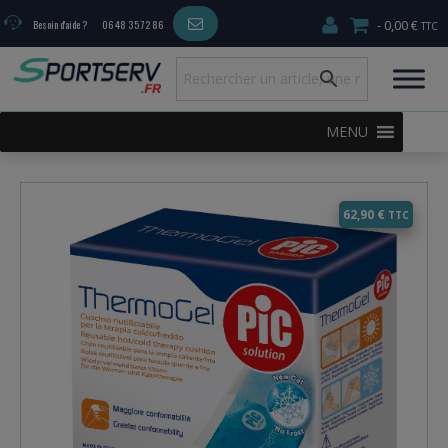
0,00 €
Besoin d'aide ?
06 48 35 72 86
MENU
62,90
€