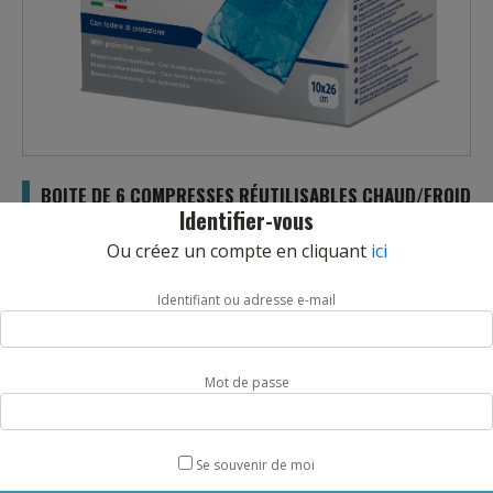
BOITE DE 6 COMPRESSES RÉUTILISABLES CHAUD/FROID
Identifier-vous
10X26CM
Ou créez un compte en cliquant
ici
REF :
066142SF
Coussinet en gel réutilisable. Livré avec une housse intissée
Identifiant ou adresse e-mail
anti-irritation pour plus de confort. Boite de 6 compresses de
dimensions 10x26cm. La boite de 6.
Disponible à l’unité : ref 066165SF
Mot de passe
quantité
AJOUTER AU PANIER
de
BOITE
Se souvenir de moi
DE