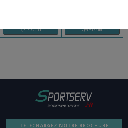
REF: 044091SF
REF: 014080SF
AJOUT PANIER
AJOUT PANIER
TELECHARGEZ NOTRE BROCHURE