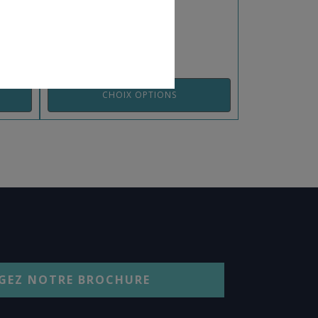
REF: 022103-104SF
CHOIX OPTIONS
GEZ NOTRE BROCHURE