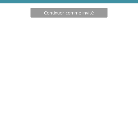
Continuer comme invité
3,20
€
94,3
 EXTRA SOUPLE 15CM SEA
LOT DE 6 HAIES DE VÉLOCI
FRANCE
(2X20 + 2X40 + 2X60CM ) FA
FRANCE