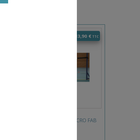
0
€
22,90
€
–
33,90
€
TÉ
BANDE ÉLASTIQUE VELCRO FAB
B
FRANCE