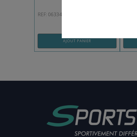
REF: 063347SF
REF: 
AJOUT PANIER