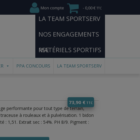
Mon compte
0,00 €
LA TEAM SPORTSERV
NOS ENGAGEMENTS
RSE
MATÉRIELS SPORTIFS
ER
PPA CONCOURS
LA TEAM SPORTSERV
73,90
€
çage performante pour tout type de terrain,
raceuse à rouleaux et à pulvérisation. 1 bidon
é : 1,51. Extrait sec : 54%. PH 8/9. Pigment :