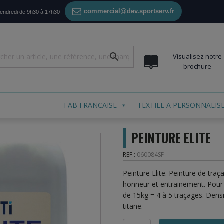
commercial@dev.sportserv.fr
vendredi de 9h30 à 17h30
Visualisez notre
brochure
FAB FRANCAISE
TEXTILE A PERSONNALIS
PEINTURE ELITE
REF :
060084SF
Peinture Elite. Peinture de tra
honneur et entrainement. Pour t
de 15kg = 4 à 5 traçages. Densit
titane.