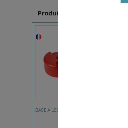
Produits similaires
11,90
€
BASE A LESTER SEA FAB FRANCE
CÔNE
FAB 