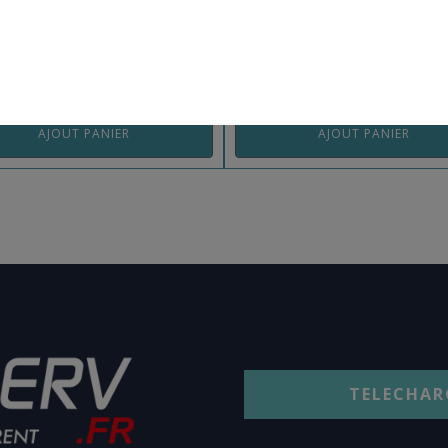
063013SF
REF: 025013ASF
AJOUT PANIER
AJOUT PANIER
TELECHAR