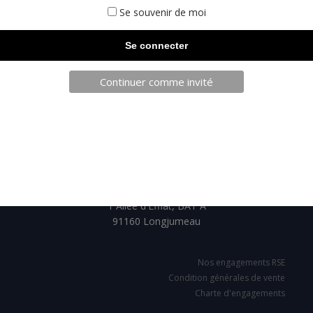
Se souvenir de moi
Continuer comme invité
TELECHARGEZ NOTRE BROCHURE
SARL JPCA - SportServ
Parc de l'évènement
1 Allée d'Effiat, BAT A
91160 Longjumeau
Nos engagements RSE
Condition générales de vente
Charte d'engagements