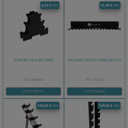
8,20
€
41,00
€
SUPPORT PR 6 HALTERES
RACK MULTIFONCTIONS SVELTUS
REF: 044090SF
REF: 1535SV
AJOUT PANIER
AJOUT PANIER
109,99
€
109,99
€