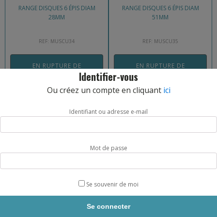
RANGE DISQUES 6 ÉPIS DIAM
RANGE DISQUES 6 ÉPIS DIAM
28MM
51MM
REF: MUSCU34
REF: MUSCU35
EN RUPTURE DE
EN RUPTURE DE
STOCK
STOCK
Identifier-vous
Ou créez un compte en cliquant
ici
149,80
€
159,99
€
Identifiant ou adresse e-mail
Mot de passe
Se souvenir de moi
PORTE-NATTES MOBILE TREMBLAY
RACK VERTICAL MOBILE POUR
DISQUES OLYMPIQUES