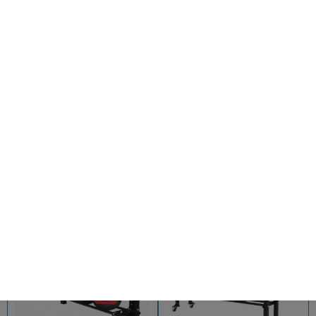
RANGE DISQUES 8 ÉPIS DIAM
RANGE 8 BARRES DIAM 51MM BH
51MM BH FITNESS
FITNESS
REF: MUSCU71
REF: MUSCU72
AJOUT PANIER
AJOUT PANIER
849,99
€
849,99
€