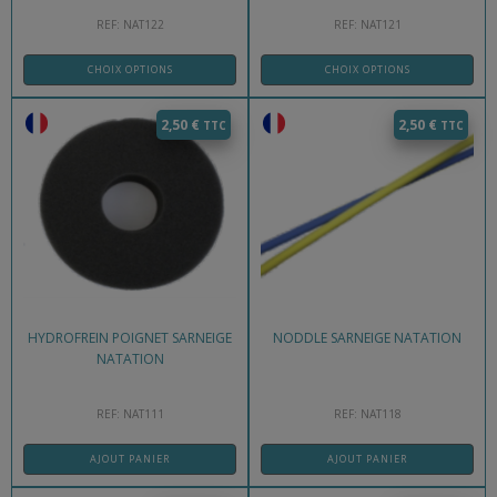
REF: NAT122
REF: NAT121
CHOIX OPTIONS
CHOIX OPTIONS
2,50
€
2,50
€
HYDROFREIN POIGNET SARNEIGE
NODDLE SARNEIGE NATATION
NATATION
REF: NAT111
REF: NAT118
AJOUT PANIER
AJOUT PANIER