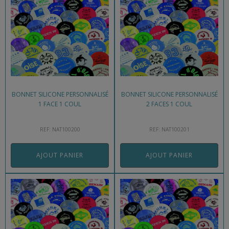
BONNET SILICONE PERSONNALISÉ
BONNET SILICONE PERSONNALISÉ
1 FACE 1 COUL
2 FACES 1 COUL
REF: NAT100200
REF: NAT100201
AJOUT PANIER
AJOUT PANIER