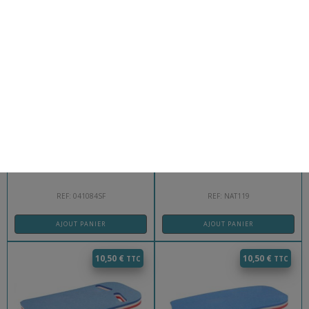
10,90
€
10,00
€
LUNETTES ENTRAINEMENT JUNIOR
ALLUMETTE FLOTTANTE SARNEIGE
NATATION
REF: 041084SF
REF: NAT119
AJOUT PANIER
AJOUT PANIER
10,50
€
10,50
€