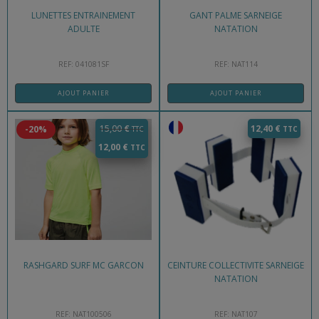
LUNETTES ENTRAINEMENT
GANT PALME SARNEIGE
ADULTE
NATATION
REF: 041081SF
REF: NAT114
AJOUT PANIER
AJOUT PANIER
15,00
€
12,40
€
-20%
12,00
€
RASHGARD SURF MC GARCON
CEINTURE COLLECTIVITE SARNEIGE
NATATION
REF: NAT100506
REF: NAT107