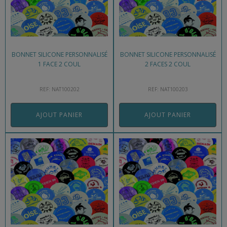
BONNET SILICONE PERSONNALISÉ
BONNET SILICONE PERSONNALISÉ
1 FACE 2 COUL
2 FACES 2 COUL
REF: NAT100202
REF: NAT100203
AJOUT PANIER
AJOUT PANIER