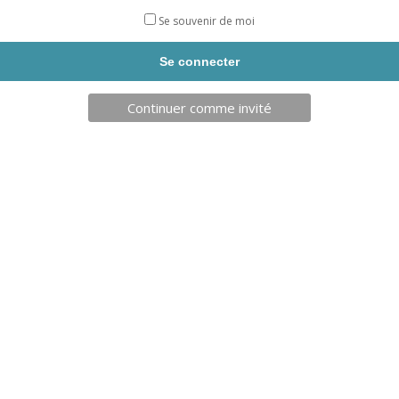
Se souvenir de moi
BONNETS SILICONE SARNEIGE
LUNETTE ADULTE VANISH
Continuer comme invité
NATATION
SARNEIGE NATATION
REF: NAT123
REF: NAT124
CHOIX OPTIONS
CHOIX OPTIONS
3,90
€
4,50
€