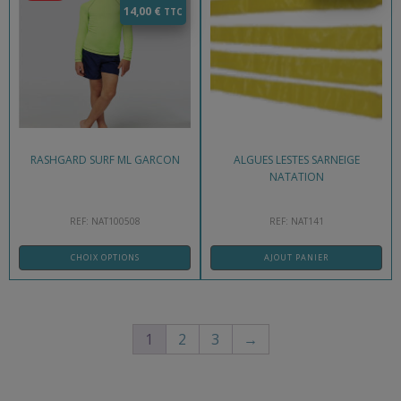
14,00
€
RASHGARD SURF ML GARCON
ALGUES LESTES SARNEIGE
NATATION
REF: NAT100508
REF: NAT141
CHOIX OPTIONS
AJOUT PANIER
1
2
3
→