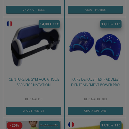
CHOIX OPTIONS
AJOUT PANIER
14,00
€
14,00
€
CEINTURE DE GYM AQUATIQUE
PAIRE DE PALETTES (PADDLES)
SARNEIGE NATATION
D’ENTRAINEMENT POWER PRO
REF: NAT113
REF: NAT100108
AJOUT PANIER
CHOIX OPTIONS
17,50
€
14,10
€
-20%