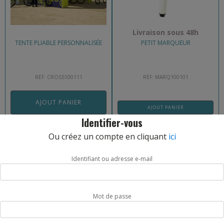
Livraison sous 48h
TENTE PLIABLE PERSONNALISÉE
PETIT MARQUEUR
REF: CROSS100111
REF: MARQ100101
AJOUT PANIER
AJOUT PANIER
Identifier-vous
4,50
€
5,00
€
Ou créez un compte en cliquant
ici
Identifiant ou adresse e-mail
Mot de passe
Livraison sous 48h