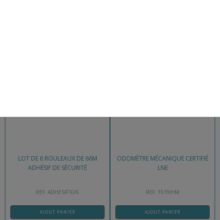
REF: CROSS100115
REF: CROSS100100
AJOUT PANIER
AJOUT PANIER
99,00
€
209,00
€
LOT DE 6 ROULEAUX DE 66M
ODOMÈTRE MÉCANIQUE CERTIFIÉ
ADHÉSIF DE SÉCURITÉ
LNE
REF: ADHESIF10/6
REF: 1519IHM
AJOUT PANIER
AJOUT PANIER