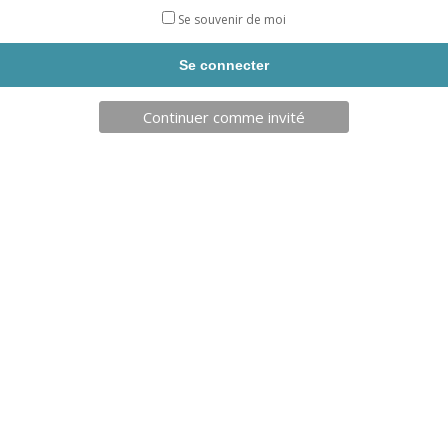
LOT DE 3 GROS MARQUEURS +
BOITE DE 50 MASQUES MÉDICAUX
Se souvenir de moi
TAMPON
A USAGE UNIQUE
REF: MARQ100100
REF: 03631/50SOL
Continuer comme invité
AJOUT PANIER
AJOUT PANIER
5,00
€
6,15
€
MASQUE BARRIERE TISSÉ
ROULEAU ADHESIF 33M LARGEUR
FABRIQUÉ EN FRANCE
5CM
REF: 03649SOL
REF: ADHESIF33