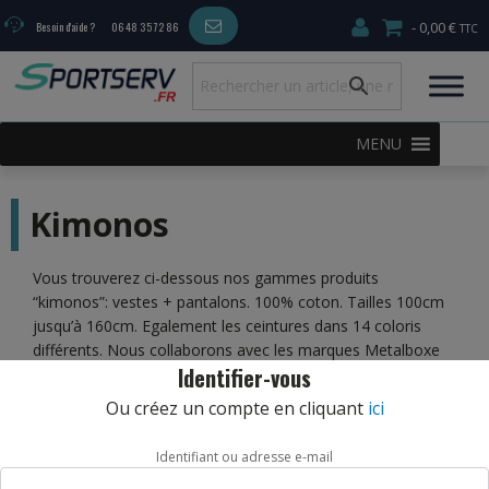
0,00 €
Besoin d'aide ?
06 48 35 72 86
MENU
Kimonos
Vous trouverez ci-dessous nos gammes produits
“kimonos”: vestes + pantalons. 100% coton. Tailles 100cm
jusqu’à 160cm. Egalement les ceintures dans 14 coloris
différents. Nous collaborons avec les marques Metalboxe
Identifier-vous
et Adidas. Liraison sous 5 jours.
Ou créez un compte en cliquant
ici
Identifiant ou adresse e-mail
30,00
€
–
42,00
€
32,90
€