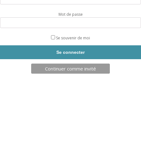
Mot de passe
Se souvenir de moi
KIMONO JUDO ÉVOLUTION
CEINTURE DE JUDO FAB FRANCE
METALBOXE JUNIOR
Continuer comme invité
REF: DMKJ909WMB
REF: 052001JSF
CHOIX OPTIONS
CHOIX OPTIONS