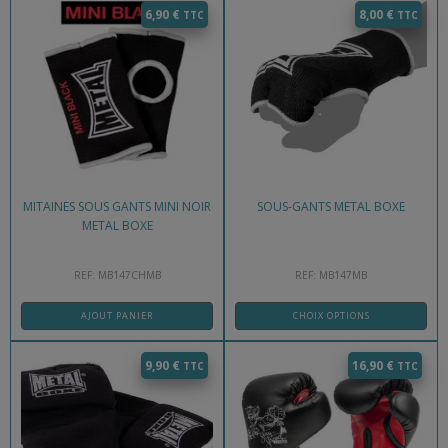
6,90
€
8,00
€
MITAINES SOUS GANTS MINI NOIR
SOUS-GANTS METAL BOXE
METAL BOXE
REF: MB147CHMB
REF: MB147MB
AJOUT PANIER
CHOIX OPTIONS
9,90
€
16,90
€