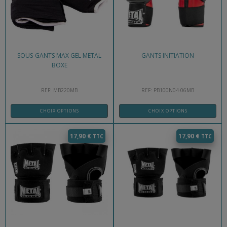
SOUS-GANTS MAX GEL METAL
GANTS INITIATION
BOXE
REF: MB220MB
REF: PB100N04-06MB
CHOIX OPTIONS
CHOIX OPTIONS
17,90
€
17,90
€