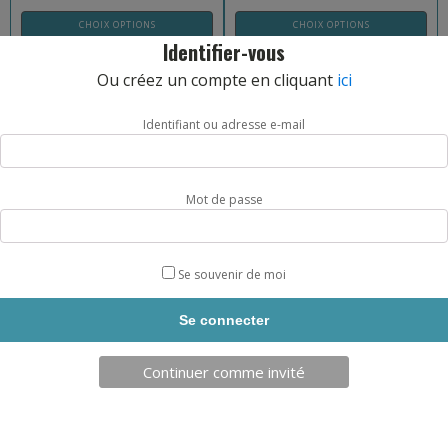
CHOIX OPTIONS
CHOIX OPTIONS
Identifier-vous
21,90
€
28,90
€
Ou créez un compte en cliquant
ici
Identifiant ou adresse e-mail
Mot de passe
GANTS JU JITSU METAL BOXE
GANTS ENTRAINEMENT METAL
Se souvenir de moi
BOXE
REF: MB488MB
REF: MB200MB
Continuer comme invité
CHOIX OPTIONS
CHOIX OPTIONS
29,90
€
29,90
€