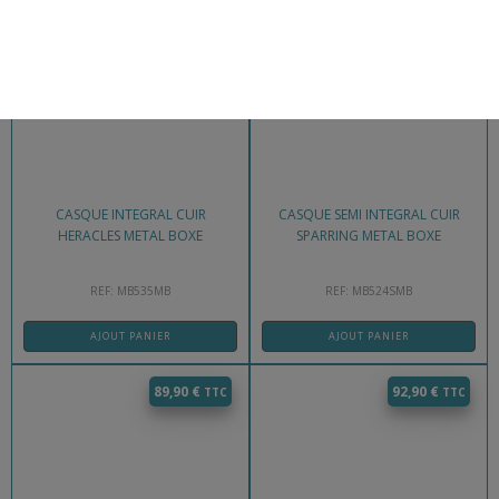
79,90
€
79,90
€
CASQUE INTEGRAL CUIR
CASQUE SEMI INTEGRAL CUIR
HERACLES METAL BOXE
SPARRING METAL BOXE
REF: MB535MB
REF: MB524SMB
AJOUT PANIER
AJOUT PANIER
89,90
€
92,90
€