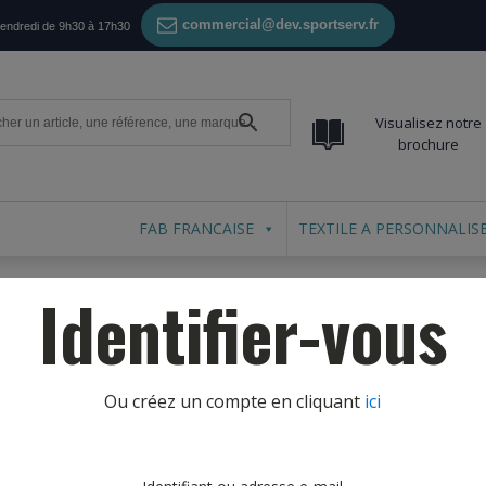
commercial@dev.sportserv.fr
vendredi de 9h30 à 17h30
Visualisez notre
brochure
FAB FRANCAISE
TEXTILE A PERSONNALIS
Identifier-vous
Ou créez un compte en cliquant
ici