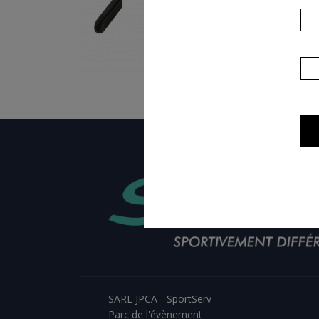
SARL JPCA - SportServ
Parc de l'évènement