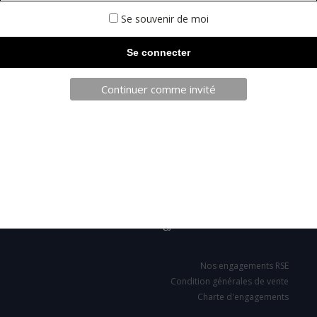
Se souvenir de moi
Continuer comme invité
TELECHARGEZ NOTRE BROCHURE
SARL JPCA - SportServ
Parc de l'évènement
1 Allée d'Effiat, BAT A
91160 Longjumeau
Nos engagements RSE
Condition générales de vente
Charte d'engagements