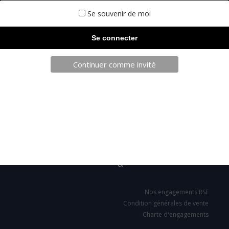
Se souvenir de moi
Continuer comme invité
TELECHARGEZ NOTRE BROCHURE
SARL JPCA - SportServ
Parc de l'évènement
1 Allée d'Effiat, BAT A
91160 Longjumeau
Nos engagements RSE
Condition générales de vente
Charte d'engagements