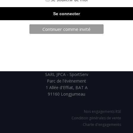
Continuer comme invité
TELECHARGEZ NOTRE BROCHURE
SARL JPCA - SportServ
Parc de l'évènement
1 Allée d'Effiat, BAT A
91160 Longjumeau
Nos engagements RSE
Condition générales de vente
Charte d'engagements