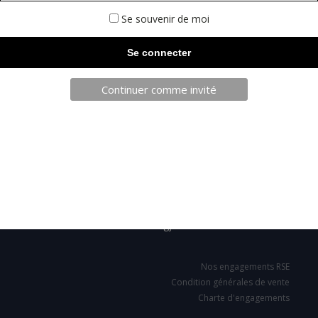
Se souvenir de moi
Continuer comme invité
TELECHARGEZ NOTRE BROCHURE
SARL JPCA - SportServ
Parc de l'évènement
1 Allée d'Effiat, BAT A
91160 Longjumeau
Nos engagements RSE
Condition générales de vente
Charte d'engagements