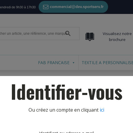
commercial@dev.sportserv.fr
vendredi de 9h30 à 17h30
Visualisez notre
brochure
FAB FRANCAISE
TEXTILE A PERSONNALIS
Identifier-vous
Ou créez un compte en cliquant
ici