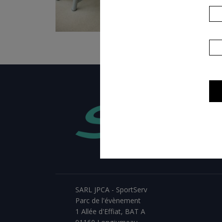
SARL JPCA - SportServ
Parc de l'évènement
1 Allée d'Effiat, BAT A