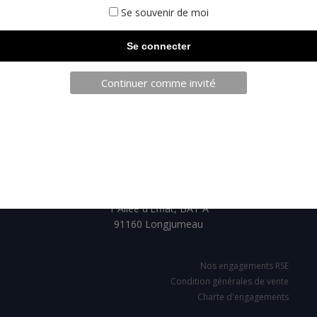
Se souvenir de moi
Continuer comme invité
TELECHARGEZ NOTRE BROCHURE
SARL JPCA - SportServ
Parc de l'évènement
1 Allée d'Effiat, BAT A
91160 Longjumeau
Nos engagements RSE
Condition générales de vente
Charte d'engagements