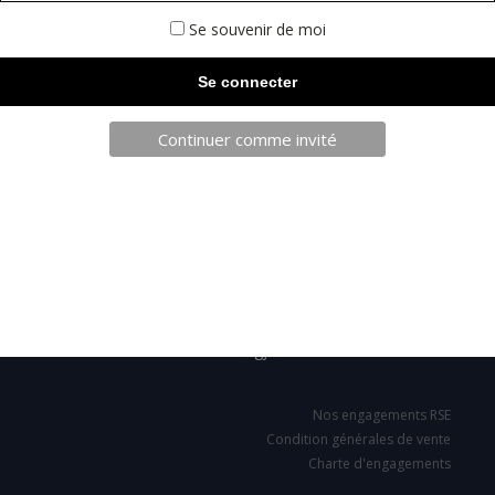
Se souvenir de moi
Continuer comme invité
TELECHARGEZ NOTRE BROCHURE
SARL JPCA - SportServ
Parc de l'évènement
1 Allée d'Effiat, BAT A
91160 Longjumeau
Nos engagements RSE
Condition générales de vente
Charte d'engagements