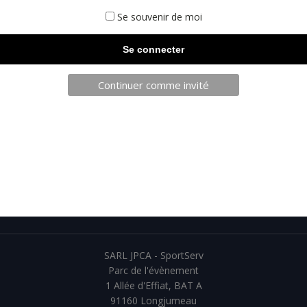
Se souvenir de moi
Continuer comme invité
TELECHARGEZ NOTRE BROCHURE
SARL JPCA - SportServ
Parc de l'évènement
1 Allée d'Effiat, BAT A
91160 Longjumeau