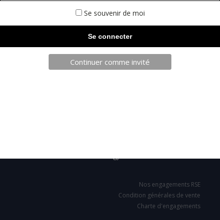
Se souvenir de moi
Continuer comme invité
TELECHARGEZ NOTRE BROCHURE
SARL JPCA - SportServ
Parc de l'évènement
1 Allée d'Effiat, BAT A
91160 Longjumeau
Nos engagements RSE
Condition générales de vente
Charte d'engagements