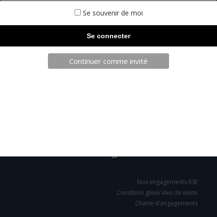
Se souvenir de moi
Continuer comme invité
TELECHARGEZ NOTRE BROCHURE
SARL JPCA - SportServ
Parc de l'évènement
1 Allée d'Effiat, BAT A
91160 Longjumeau
Nos engagements RSE
Condition générales de vente
Charte d'engagements