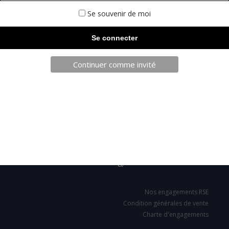
Se souvenir de moi
Continuer comme invité
TELECHARGEZ NOTRE BROCHURE
SARL JPCA - SportServ
Parc de l'évènement
1 Allée d'Effiat, BAT A
91160 Longjumeau
Nos engagements RSE
Condition générales de vente
Charte d'engagements