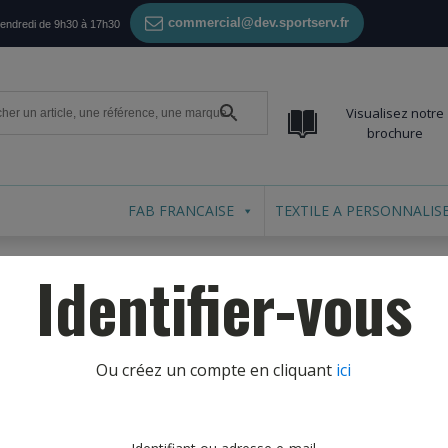
commercial@dev.sportserv.fr
vendredi de 9h30 à 17h30
Visualisez notre
brochure
FAB FRANCAISE
TEXTILE A PERSONNALIS
Identifier-vous
Ou créez un compte en cliquant
ici