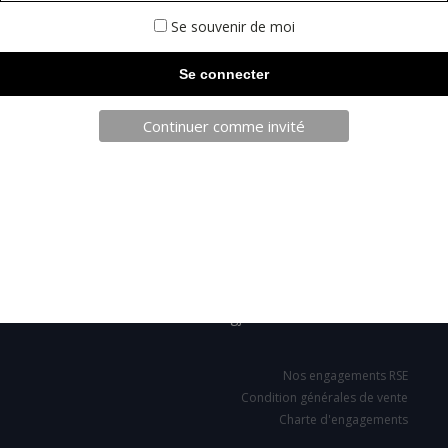
Se souvenir de moi
Continuer comme invité
TELECHARGEZ NOTRE BROCHURE
SARL JPCA - SportServ
Parc de l'évènement
1 Allée d'Effiat, BAT A
91160 Longjumeau
Nos engagements RSE
Condition générales de vente
Charte d'engagements