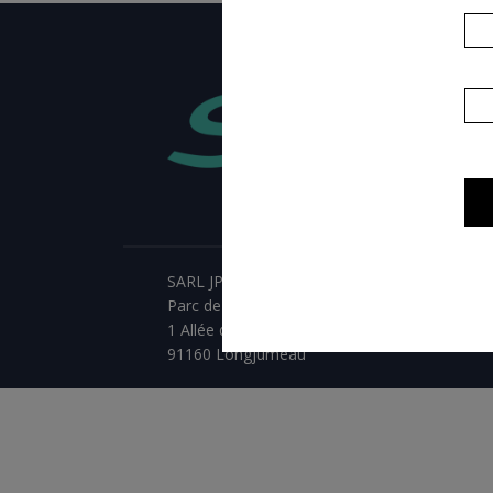
SARL JPCA - SportServ
Parc de l'évènement
1 Allée d'Effiat, BAT A
91160 Longjumeau