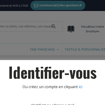
commercial@dev.sportserv.fr
vendredi de 9h30 à 17h30
Visualisez notre
brochure
FAB FRANCAISE
TEXTILE A PERSONNALIS
Identifier-vous
Ou créez un compte en cliquant
ici