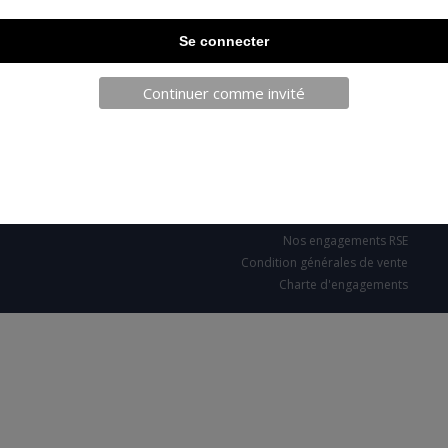
TELECHARGEZ NOTRE BROCHURE
Continuer comme invité
SARL JPCA - SportServ
Parc de l'évènement
1 Allée d'Effiat, BAT A
91160 Longjumeau
Nos engagements RSE
Condition générales de vente
Charte d'engagements