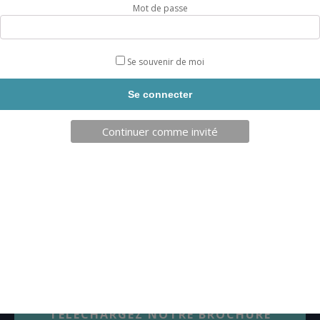
Mot de passe
BALLON DE HAND CELLULAIRE
Se souvenir de moi
REF: M579200-10-20MF
CHOIX OPTIONS
Continuer comme invité
TELECHARGEZ NOTRE BROCHURE