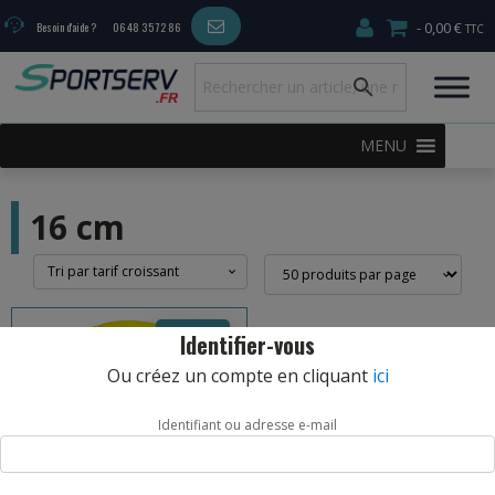
0,00 €
Besoin d'aide ?
06 48 35 72 86
MENU
16 cm
9,70
€
Identifier-vous
Ou créez un compte en cliquant
ici
Identifiant ou adresse e-mail