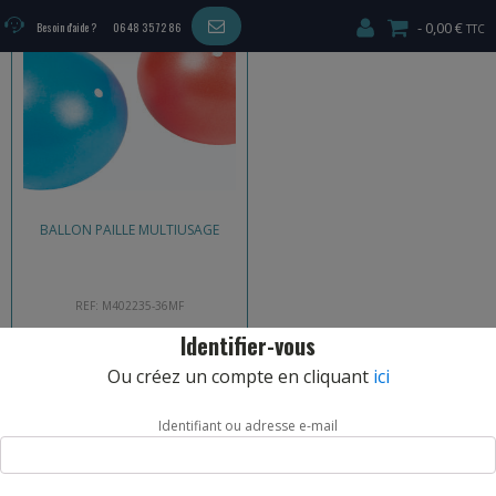
4,54
€
–
4,90
€
0,00 €
Besoin d'aide ?
06 48 35 72 86
BALLON PAILLE MULTIUSAGE
REF: M402235-36MF
Identifier-vous
CHOIX OPTIONS
Ou créez un compte en cliquant
ici
Identifiant ou adresse e-mail