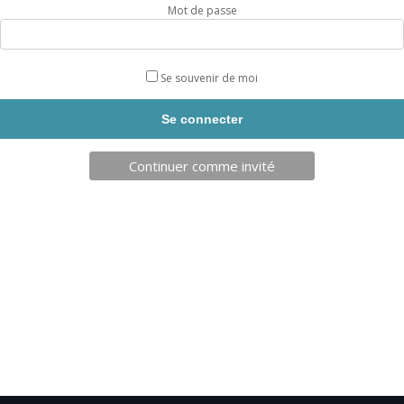
Mot de passe
Se souvenir de moi
TELECHARGEZ NOTRE BROCHURE
Continuer comme invité
SARL JPCA - SportServ
Parc de l'évènement
1 Allée d'Effiat, BAT A
91160 Longjumeau
Nos engagements RSE
Condition générales de vente
Charte d'engagements