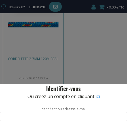
29,00
€
–
156,00
€
0,00 €
Besoin d'aide ?
06 48 35 72 86
CORDELETTE 2-7MM 120M BEAL
REF: BC02-07.120BEA
Identifier-vous
CHOIX OPTIONS
Ou créez un compte en cliquant
ici
Identifiant ou adresse e-mail