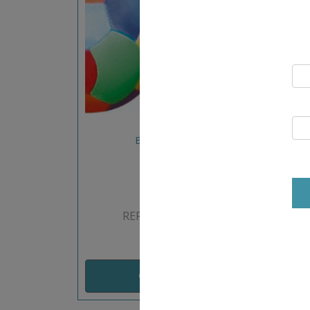
BALLON NYLITE
REF: M572331-32MF
CHOIX OPTIONS