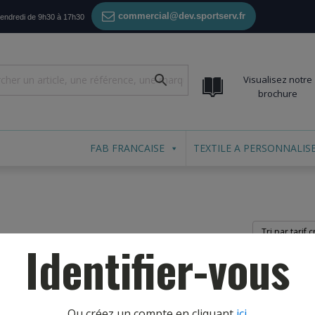
commercial@dev.sportserv.fr
vendredi de 9h30 à 17h30
Visualisez notre
brochure
FAB FRANCAISE
TEXTILE A PERSONNALIS
Identifier-vous
Ou créez un compte en cliquant
ici