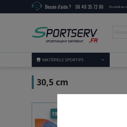
Besoin d'aide ?
06 48 35 72 86
Du lundi au 
MATÉRIELS SPORTIFS
30,5 cm
19,80
€
–
21,20
€