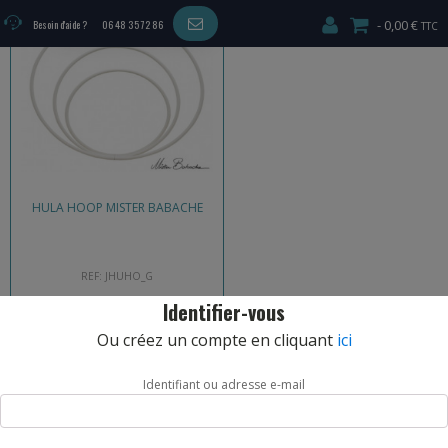
16,00
€
–
20,00
€
0,00 €
Besoin d'aide ?
06 48 35 72 86
HULA HOOP MISTER BABACHE
REF: JHUHO_G
Identifier-vous
CHOIX OPTIONS
Ou créez un compte en cliquant
ici
Identifiant ou adresse e-mail