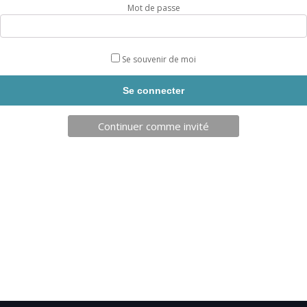
Mot de passe
Se souvenir de moi
TELECHARGEZ NOTRE BROCHURE
Continuer comme invité
SARL JPCA - SportServ
Parc de l'évènement
1 Allée d'Effiat, BAT A
91160 Longjumeau
Nos engagements RSE
Condition générales de vente
Charte d'engagements