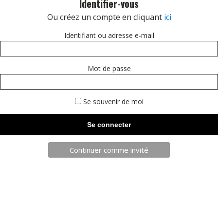
Identifier-vous
Ou créez un compte en cliquant
ici
Identifiant ou adresse e-mail
Mot de passe
TELECHARGEZ NOTRE BROCHURE
Se souvenir de moi
SARL JPCA - SportServ
Parc de l'évènement
1 Allée d'Effiat, BAT A
Continuer comme invité
91160 Longjumeau
Nos engagements RSE
Condition générales de vente
Charte d'engagements