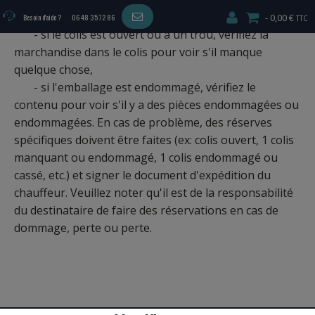
livraison,
0,00 €
Besoin d'aide ?
06 48 35 72 86
- si le colis est ouvert ou a un trou, vérifiez la
marchandise dans le colis pour voir s'il manque
quelque chose,
- si l'emballage est endommagé, vérifiez le
contenu pour voir s'il y a des pièces endommagées ou
endommagées. En cas de problème, des réserves
spécifiques doivent être faites (ex: colis ouvert, 1 colis
manquant ou endommagé, 1 colis endommagé ou
cassé, etc.) et signer le document d'expédition du
chauffeur. Veuillez noter qu'il est de la responsabilité
du destinataire de faire des réservations en cas de
dommage, perte ou perte.