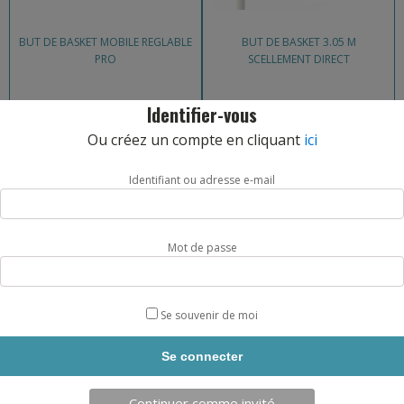
BUT DE BASKET MOBILE REGLABLE
BUT DE BASKET 3.05 M
PRO
SCELLEMENT DIRECT
REF: BB3B3
REF: BB20
Identifier-vous
Ou créez un compte en cliquant
ici
CHOIX OPTIONS
CHOIX OPTIONS
Identifiant ou adresse e-mail
Mot de passe
Se souvenir de moi
BUT DE BASKET 3.05 M SUR
BUT DE BASKET MURAL FIXE
PLATINE PRO
SPÉCIFIQUE
Continuer comme invité