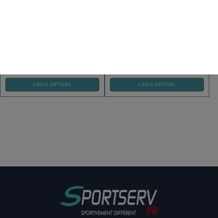
SOUS-GANTS METAL BOXE
CASQUE MULTIBOXE METAL BOXE
REF: MB147MB
REF: MB117A-EMB
CHOIX OPTIONS
CHOIX OPTIONS