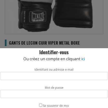
GANTS DE LECON CUIR VIPER METAL BOXE
REF :
GA8806MB
Identifier-vous
Gants de Leçon Cuire Viper Professeur Cuire de marque Metal
Ou créez un compte en cliquant
ici
Boxe. Ces gants de leçon vous permettront toutes les
possibilités d’entrainements. Vitesse, remise, précision. Un
Identifiant ou adresse e-mail
assemblage de Cuir et PU pour un look moderne. Fermeture
par velcro pour un bon maintien du poignet.
Mot de passe
Taille : Unique
Livraison sous 5 jours.
Se souvenir de moi
quantité