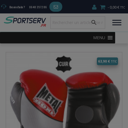
0,00 €
Besoin d'aide ?
06 48 35 72 86
MENU
63,90
€