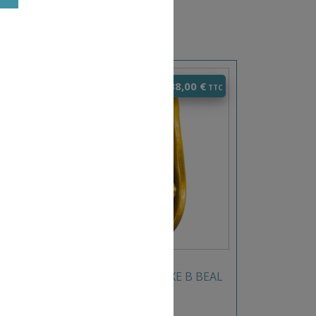
0
€
38,00
€
L
POULIES TRANSFAIR FIXE B BEAL