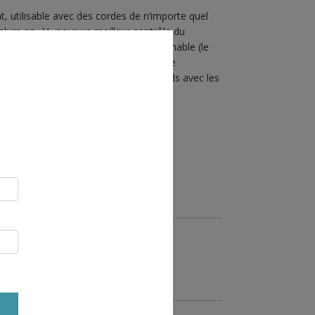
nt, utilisable avec des cordes de n’importe quel
elure en «V» pour un meilleur contrôle du
grâce à un deuxième trou mousquetonnable (le
t Lock sont parfaits dans ce but), de
 aucune diffculté de un à deux seconds avec les
R AU PANIER