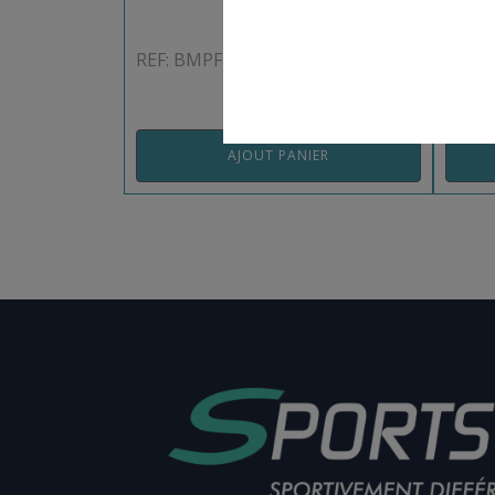
REF: BMPFBEA
REF:
AJOUT PANIER