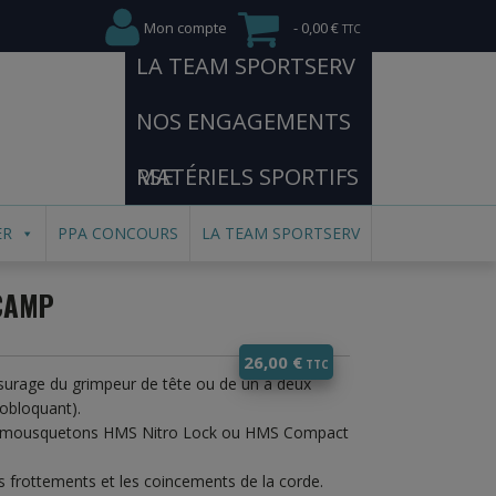
Mon compte
0,00 €
LA TEAM SPORTSERV
NOS ENGAGEMENTS
RSE
MATÉRIELS SPORTIFS
ER
PPA CONCOURS
LA TEAM SPORTSERV
CAMP
26,00
€
surage du grimpeur de tête ou de un à deux
tobloquant).
les mousquetons HMS Nitro Lock ou HMS Compact
s frottements et les coincements de la corde.