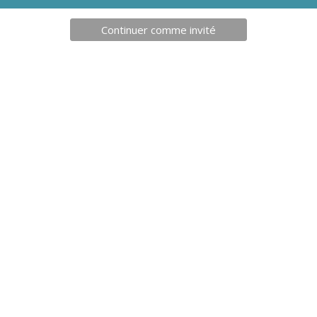
Continuer comme invité
35,00
€
41,0
ES TRANSFAIR 1 B BEAL
BLOQUEURS HOLD UP BEA