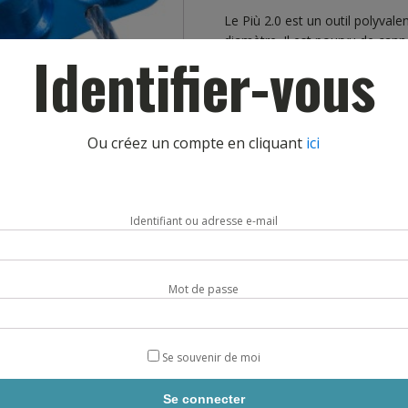
Le Più 2.0 est un outil polyvale
diamètre. Il est pourvu de cann
Identifier-vous
freinage et permet, en outre, 
HMS Nitro Lock et l’HMS Compac
débloquer et de descendre sans
cordes sous tension.
Ou créez un compte en cliquant
ici
Norme EN 15151.
Livraison sous 5 jours.
Identifiant ou adresse e-mail
quantité
AJOUTE
de
ASSUREUR
PIU
Mot de passe
2
CAMP
Se souvenir de moi