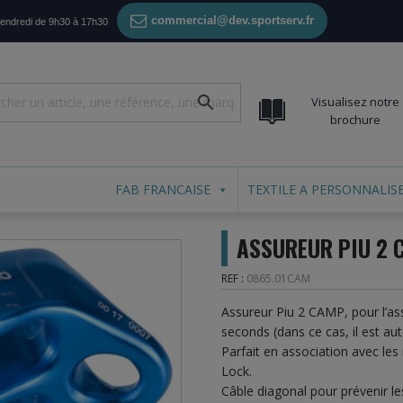
commercial@dev.sportserv.fr
vendredi de 9h30 à 17h30
Visualisez notre
brochure
FAB FRANCAISE
TEXTILE A PERSONNALIS
ASSUREUR PIU 2 
REF :
0865.01CAM
Assureur Piu 2 CAMP, pour l’as
seconds (dans ce cas, il est au
Parfait en association avec 
Lock.
Câble diagonal pour prévenir le