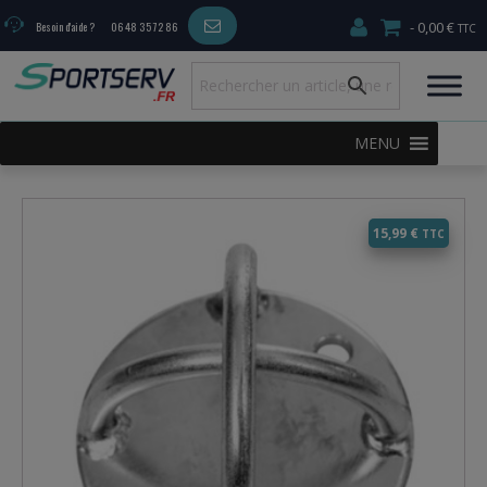
0,00 €
Besoin d'aide ?
06 48 35 72 86
MENU
15,99
€