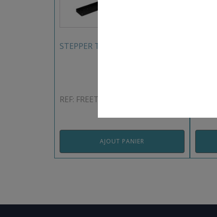
STEPPER TWISTER FREETNESS
BARR
REF: FREETNESS19
REF: 
AJOUT PANIER