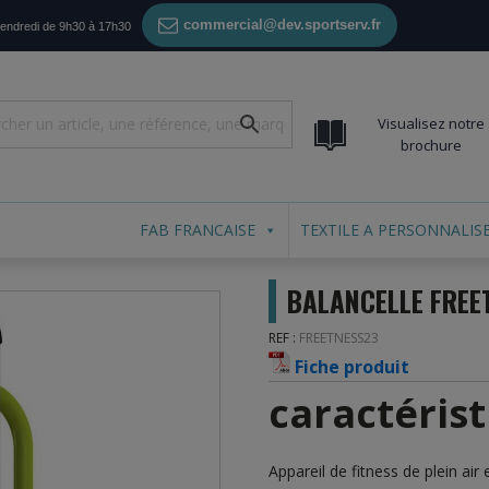
commercial@dev.sportserv.fr
vendredi de 9h30 à 17h30
Visualisez notre
brochure
FAB FRANCAISE
TEXTILE A PERSONNALIS
BALANCELLE FREE
REF :
FREETNESS23
Fiche produit
caractéris
Appareil de fitness de plein air