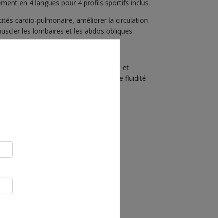
nement en 4 langues pour 4 profils sportifs inclus.
ités cardio-pulmonaire, améliorer la circulation
 muscler les lombaires et les abdos obliques.
areil, se tenir fermement aux poignées et
che à droite. Chercher à conserver une fluidité