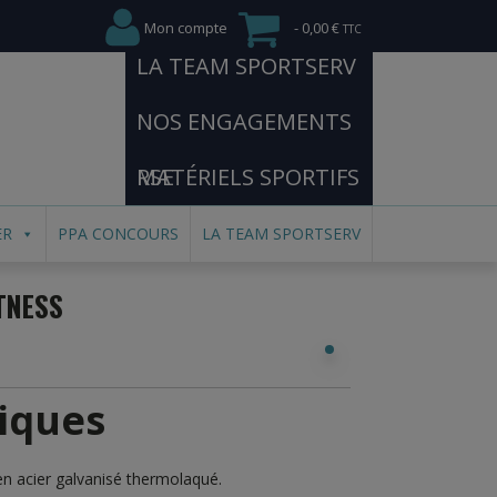
Mon compte
0,00 €
LA TEAM SPORTSERV
NOS ENGAGEMENTS
RSE
MATÉRIELS SPORTIFS
ER
PPA CONCOURS
LA TEAM SPORTSERV
TNESS
tiques
 en acier galvanisé thermolaqué.