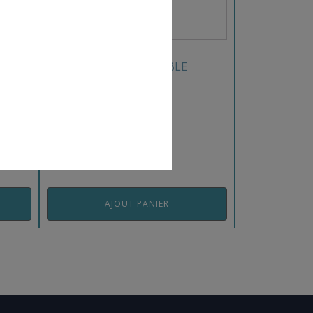
SQUAT MACHINE DOUBLE
FREETNESS
REF: STSQFREE
AJOUT PANIER