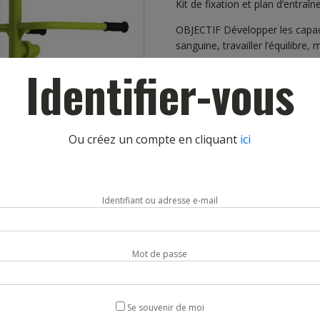
Kit de fixation et plan d’entraî
OBJECTIF
Développer les capac
sanguine, travailler l’équilibre,
Identifier-vous
DIFFICULTÉ
UTILISATION :
Debout sur l’app
balancer le bas du corps de gau
tout au long de l’exercice.
Ou créez un compte en cliquant
ici
Livraison sous 4 semaines
Identifiant ou adresse e-mail
Mot de passe
Se souvenir de moi