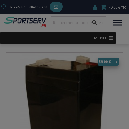
0,00 €
Besoin d'aide ?
06 48 35 72 86
MENU
59,00
€