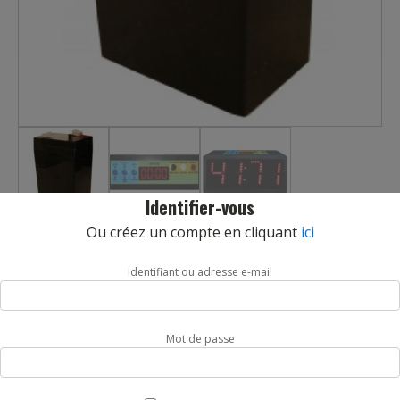
Identifier-vous
Ou créez un compte en cliquant
ici
BATTERIE SEULE PR COMPTEUR DE TABLE
ELECTRONIQUE
Identifiant ou adresse e-mail
REF :
4171VE/BATIHM
Batterie rechargeable seule pour compteur de table
Mot de passe
électronique ref: 4171VEIHM.
Livraison sous 5 jours.