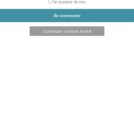
Se souvenir de moi
quantité
AJOUTER AU PANIER
de
BATTERIE
SEULE
PR
Continuer comme invité
COMPTEUR
DE
DESCRIPTION
TABLE
ELECTRONIQUE
Produits similaires
549,00
€
399,90
€