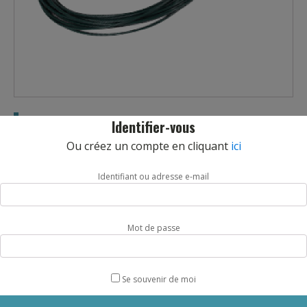
CABLE ACIER PR FILET DE TENNIS
Identifier-vous
REF :
012026SF
Ou créez un compte en cliquant
ici
Câble acier gainé longueur 13,7m. Diamètre 5 mm.
Identifiant ou adresse e-mail
Livraison sous 5 jours.
quantité
AJOUTER AU PANIER
Mot de passe
de
CABLE
ACIER
PR
Se souvenir de moi
FILET
DE
DESCRIPTION