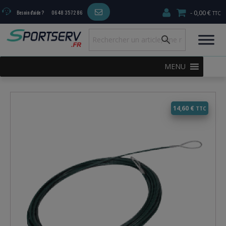
0,00 €
Besoin d'aide ?
06 48 35 72 86
MENU
14,60
€