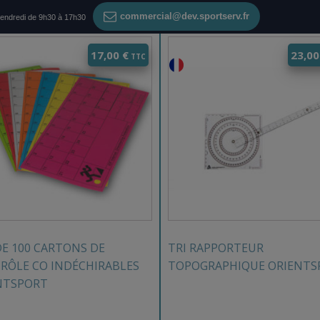
commercial@dev.sportserv.fr
vendredi de 9h30 à 17h30
17,00
€
23,0
DE 100 CARTONS DE
TRI RAPPORTEUR
RÔLE CO INDÉCHIRABLES
TOPOGRAPHIQUE ORIENTS
NTSPORT