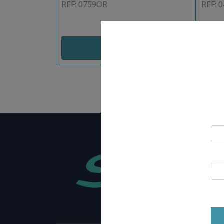
REF: 0759OR
REF: 
AJOUT PANIER