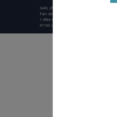
SARL JPCA - SportServ
Parc de l'évènement
1 Allée d'Effiat, BAT A
91160 Longjumeau