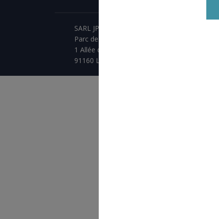
SARL JPCA - SportServ
Parc de l'évènement
1 Allée d'Effiat, BAT A
91160 Longjumeau