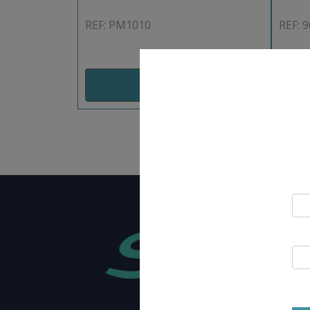
REF: PM1010
REF: 
AJOUT PANIER