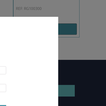
REF: RG100300
AJOUT PANIER
GEZ NOTRE BROCHURE