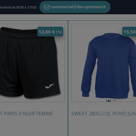
commercial@dev.sportserv.fr
vendredi de 9h30 à 17h30
12,00
€
15,5
 PARIS II NOIR FEMME
SWEAT 280G COL ROND JU