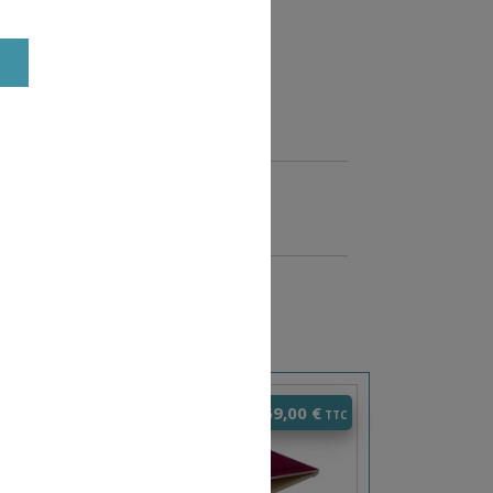
100x5.5cm
00x16.5cm
s.
R AU PANIER
0
€
369,00
€