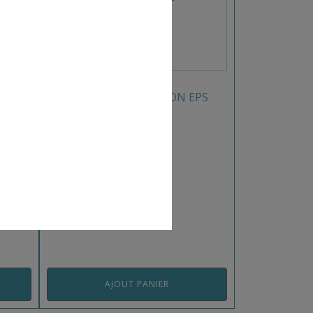
TREMPLIN COMPETITION EPS
ODULO
REF: GATREMPENTSAR
AJOUT PANIER