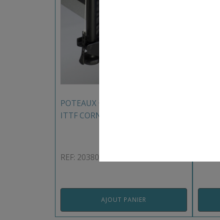
TRAN
POTEAUX + FILET COMPÉTITION
ITTF CORNILLEAU
REF: 
REF: 203801COR
AJOUT PANIER