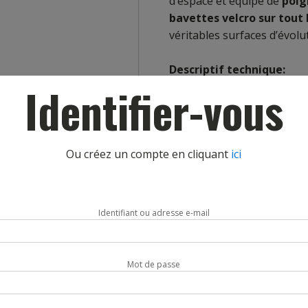
d’espace et équipé de
poig
bavettes velcro sur tout
véritables surfaces d’évolu
Descriptif technique:
Identifier-vous
– Mousse polyéthylène den
– Bandes velcro de 5cm sur
– Dessous antidérapant, de
accroche.
Ou créez un compte en cliquant
ici
– Poignées de manutenti
sécurité)
cousues sur tout
– Toutes les toiles sont en
Non feu M2
et
sans phtal
Identifiant ou adresse e-mail
– Certifié selon la norme 
motricité NF S54-300.
Fabriqué en France par 
Mot de passe
Composé de 3 éléments d