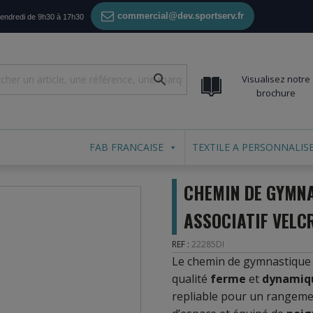
commercial@dev.sportserv.fr
vendredi de 9h30 à 17h30
Visualisez notre
brochure
FAB FRANCAISE
TEXTILE A PERSONNALIS
CHEMIN DE GYMNA
ASSOCIATIF VELC
REF :
22285DI
Le chemin de gymnastiqu
qualité
ferme
et
dynamiq
repliable pour un rangeme