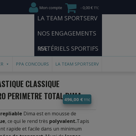
Mon compte
0,00 €
LA TEAM SPORTSERV
NOS ENGAGEMENTS
RSE
MATÉRIELS SPORTIFS
ER
PPA CONCOURS
LA TEAM SPORTSERV
STIQUE CLASSIQUE
RO PERIMETRE TOTAL DIMA
496,00
€
e
repliable
Dima est en mousse de
ue
, ce qui le rend très
polyvalent.
Tapis
nt rapide et facile dans un minimum