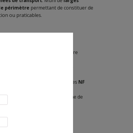
nées de transport
. Muni de
larges
 le périmètre
permettant de constituer de
tion ou praticables.
se légère et très dynamique.
 tout le périmètre.
ssus grain cuir pour une meilleure
on
indéchirables
(type ceinture de
e la largeur du chemin
.
 tissu Tergal 1000 deniers, classées
NF
ates
.
de sécurité NF EN 12503 et la norme de
Dima
e 200x100x5.5cm.