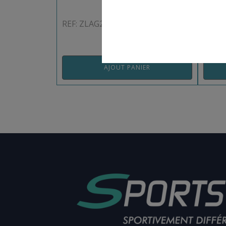
REF: ZLAG2
REF:
AJOUT PANIER