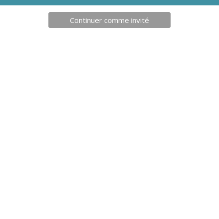
Continuer comme invité
806,80
€
13,5
IRE DE RANGEMENT
SPRAY DÉSINFECTANT ET
LADE
DÉSODORISANT