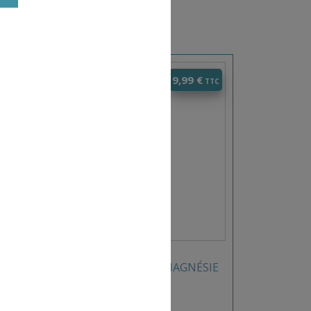
0
€
9,99
€
SACHET DE 200GR DE MAGNÉSIE
EN POUDRE SVELTUS