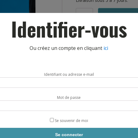
Livraison sous 5 à 7 jours.
quantité
AJOUTE
Identifier-vous
de
CRASH
PADS
DOUBLE
AIR
Ou créez un compte en cliquant
ici
BAG
BEAL
Identifiant ou adresse e-mail
Mot de passe
Se souvenir de moi