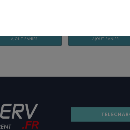
 RANG6ESCTR
REF: EJ805TR
AJOUT PANIER
AJOUT PANIER
TELECHAR