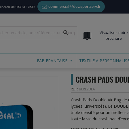
commercial@dev.sportserv.fr
vendredi de 9h30 à 17h30
Visualisez notre
brochure
FAB FRANCAISE
TEXTILE A PERSONNALIS
CRASH PADS DOUB
REF :
BERE2BEA
Crash Pads Double Air Bag de m
lycées, universités). Le DOUB
triple densité pour un meilleu
toute la vie du crash pad d’exce