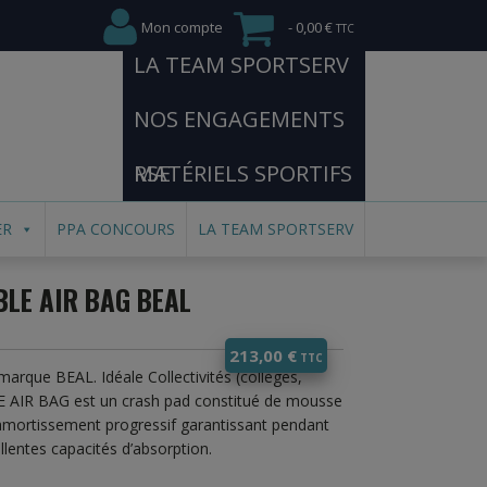
Mon compte
0,00 €
LA TEAM SPORTSERV
NOS ENGAGEMENTS
RSE
MATÉRIELS SPORTIFS
ER
PPA CONCOURS
LA TEAM SPORTSERV
LE AIR BAG BEAL
213,00
€
arque BEAL. Idéale Collectivités (collèges,
LE AIR BAG est un crash pad constitué de mousse
r amortissement progressif garantissant pendant
llentes capacités d’absorption.