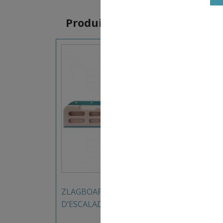
Produits similaires
299,99
€
ZLAGBOARD PRO 2.0 POUTRE
ARMO
D’ESCALADE
ESCA