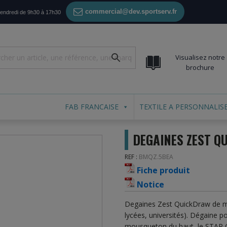
commercial@dev.sportserv.fr
vendredi de 9h30 à 17h30
Visualisez notre
brochure
FAB FRANCAISE
TEXTILE A PERSONNALIS
DEGAINES ZEST Q
REF :
BMQZ.5BEA
Fiche produit
Notice
Degaines Zest QuickDraw de mar
lycées, universités). Dégaine po
mousqueton du haut, le STAR G