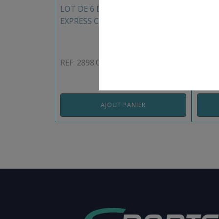
LOT DE 6 DÉGAINES ORBIT WIRE
LOT 
EXPRESS CAMP
BELA
REF: 2898.00CAM
REF: 
AJOUT PANIER