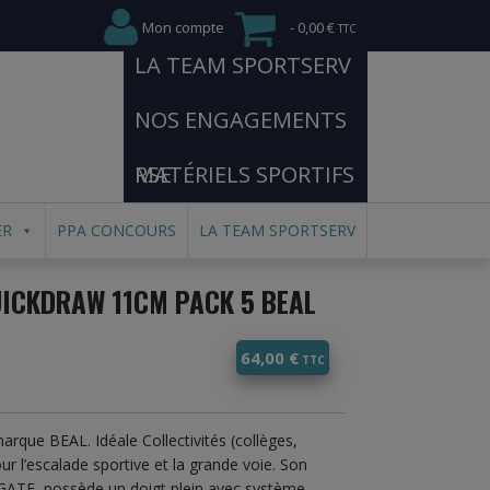
Mon compte
0,00 €
LA TEAM SPORTSERV
NOS ENGAGEMENTS
RSE
MATÉRIELS SPORTIFS
ER
PPA CONCOURS
LA TEAM SPORTSERV
UICKDRAW 11CM PACK 5 BEAL
64,00
€
que BEAL. Idéale Collectivités (collèges,
ur l’escalade sportive et la grande voie. Son
ATE, possède un doigt plein avec système