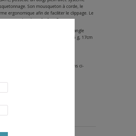
ousquetonnage. Son mousqueton à corde, le
 ergonomique afin de faciliter le clippage. Le
e mousqueton à corde dans l’axe.
e préhension optimale, longueur de sangle
sistance sangle 22 kN, poids 11cm = 95 g, 17cm
tification UIAA disponibles sur les liens ci-
bilité.
R AU PANIER