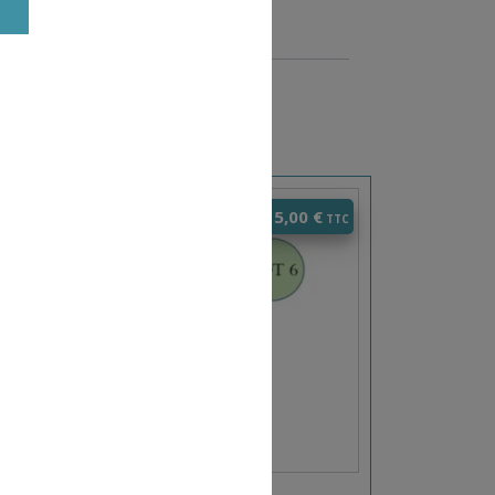
0
€
115,00
€