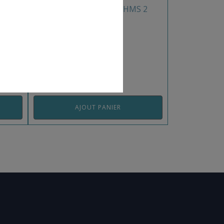
ORBIT
LOT 6 MOUSQUETONS HMS 2
LOCK CAMP
REF: 2922.00/6CAM
AJOUT PANIER