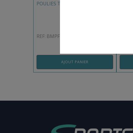
POULIES TRANSFAIR FIXE BEAL
DESC
FORCE
REF: BMPFBEA
REF:
AJOUT PANIER