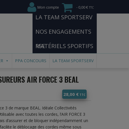
Mon compte
0,00 €
LA TEAM SPORTSERV
NOS ENGAGEMENTS
RSE
MATÉRIELS SPORTIFS
ER
PPA CONCOURS
LA TEAM SPORTSERV
UREURS AIR FORCE 3 BEAL
28,00
€
e 3 de marque BEAL. Idéale Collectivités
 Utilisable avec toutes les cordes, l’AIR FORCE 3
elais d’assurer et de bloquer indépendamment un
 facilite le déblocage des cordes même sous