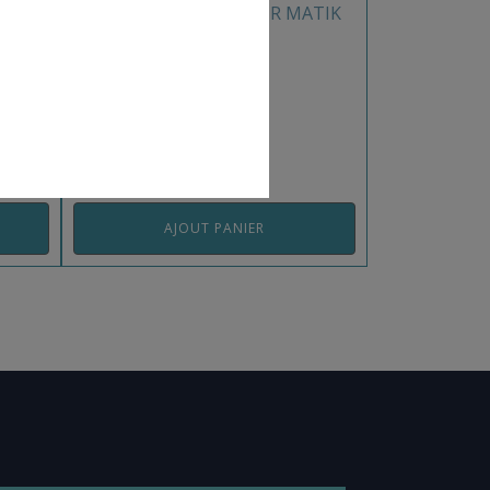
B
ASSUREUR DESCENDEUR MATIK
CAMP
REF: 1041.00CAM
AJOUT PANIER