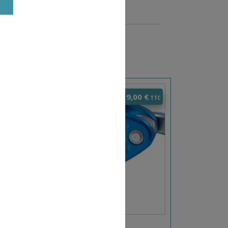
0
€
119,00
€