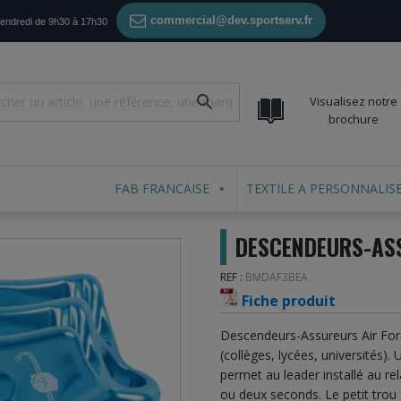
commercial@dev.sportserv.fr
vendredi de 9h30 à 17h30
Visualisez notre
brochure
FAB FRANCAISE
TEXTILE A PERSONNALIS
DESCENDEURS-ASS
REF :
BMDAF3BEA
Fiche produit
Descendeurs-Assureurs Air Forc
(collèges, lycées, universités).
permet au leader installé au r
ou deux seconds. Le petit trou