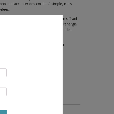
apables d’accepter des cordes à simple, mais
elées.
nt de donner du mou facilement tout en offrant
e pour mieux optimiser l’absorption de l’énergie
ader. Les 2 gorges larges et lisses évitent les
ngles.
la corde, force de freinage adaptable au
R AU PANIER