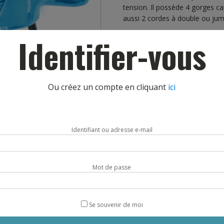
tension. Il possède 4 gorges c
aussi 2 cordes à double ou jum
Les 2 gorges en V lui permette
Identifier-vous
un contrôle efficace du freinag
lors de l’arrêt de la chute du le
frottements parasites sur les a
Ou créez un compte en cliquant
ici
Points forts : usure limitée de 
diamètre, N° individuel.
Poids 93g
Identifiant ou adresse e-mail
Coloris selon stock disponible.
Livraison sous 5 à 7 jours.
Mot de passe
quantité
AJOUTE
de
DESCENDEURS-
ASSUREURS
Se souvenir de moi
AIR
FORCE