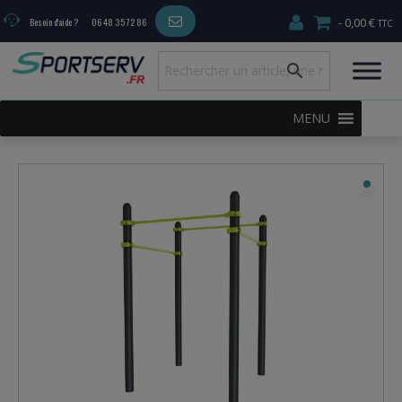
0,00 €
Besoin d'aide ?
06 48 35 72 86
MENU