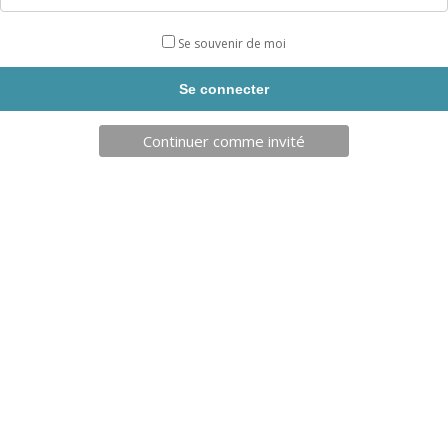
Visserie anti-vol.
Hauteur réglable au moment de la pose.
Se souvenir de moi
Notices en inox imprimée, à riveter sur l’agrès.
DIFFICULTÉ
Continuer comme invité
UTILISATION :
Station de street workout basique.
Le Dpi 01 propose 4 barres 1500mm de différentes hauteurs.
Idéal pour les petits espaces ou pour compléter un terrain
DAMA Pro !
Livraison sous 4 semaines
DESCRIPTION
Produits similaires