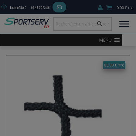
0,00 €
Besoin d'aide ?
06 48 35 72 86
MENU
85,00
€