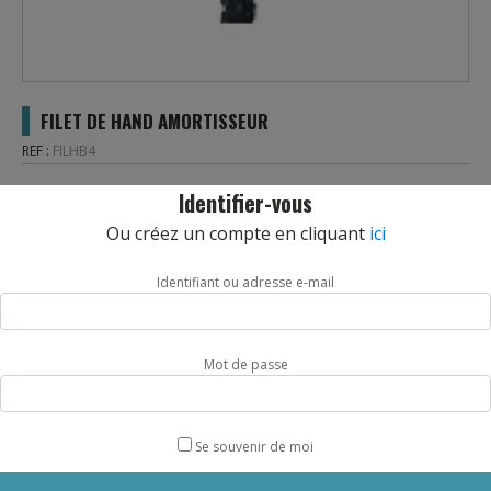
FILET DE HAND AMORTISSEUR
REF :
FILHB4
Filet de hand sans noeuds, fil 4mm et maille 100mm. Très
Identifier-vous
bonne résistance. Finition bande, lestage et sandow.
Ou créez un compte en cliquant
ici
La paire.
Livraison sous 7 jours.
Identifiant ou adresse e-mail
quantité
AJOUTER AU PANIER
de
Mot de passe
FILET
DE
HAND
AMORTISSEUR
Se souvenir de moi
DESCRIPTION