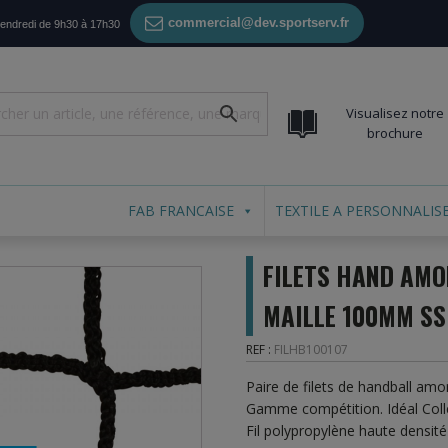
commercial@dev.sportserv.fr
vendredi de 9h30 à 17h30
Visualisez notre
brochure
FAB FRANCAISE
TEXTILE A PERSONNALIS
FILETS HAND AMO
MAILLE 100MM SS
REF :
FILHB100107
Paire de filets de handball am
Gamme compétition. Idéal Colle
Fil polypropylène haute densit