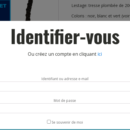
Lestage: tresse plombée de 200 
Coloris : noir, blanc et vert (vo
Identifier-vous
Livraison sous 5 jours.
Couleur
Ou créez un compte en cliquant
ici
quantité
AJOUTE
de
Identifiant ou adresse e-mail
FILETS
HAND
AMORTISSEURS
LESTÉS
Mot de passe
FIL
4MM
DESCRIPTION
MAILLE
100MM
Se souvenir de moi
SS