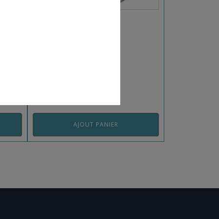
Livraison sous 48h
ILLE
BALLON FB ELYSIA
COMPÉTITION LIGUE 1
UHLSPORT T5
REF: ELYSIAC/5
AJOUT PANIER