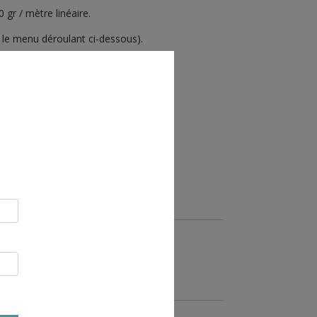
gr / mètre linéaire.
ir le menu déroulant ci-dessous).
R AU PANIER