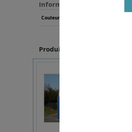
Informations supplémentai
Couleur
Blanc
,
Noir
,
Vert
Produits similaires