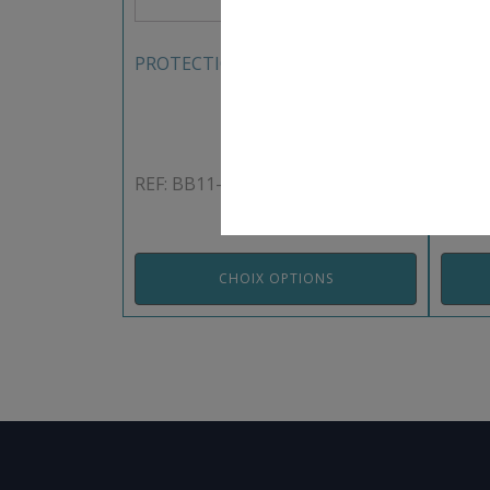
PROTECTION DE POTEAUX
FILET
DOUB
REF: BB11-BB12-BB13
REF: 
CHOIX OPTIONS