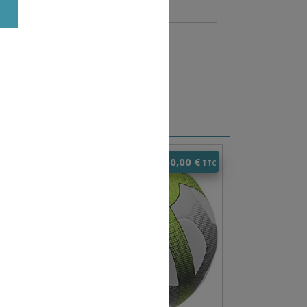
0
€
60,00
€