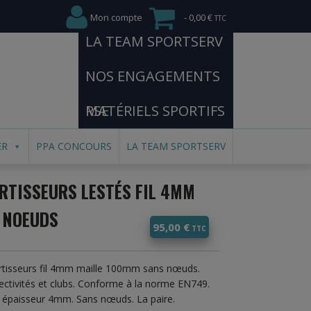
Mon compte
0,00 €
LA TEAM SPORTSERV
NOS ENGAGEMENTS
RSE
MATÉRIELS SPORTIFS
ER
PPA CONCOURS
LA TEAM SPORTSERV
RTISSEURS LESTÉS FIL 4MM
 NOEUDS
95,00
€
ortisseurs fil 4mm maille 100mm sans nœuds.
ctivités et clubs. Conforme à la norme EN749.
é épaisseur 4mm. Sans nœuds. La paire.