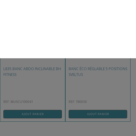
820,00
€
129,99
€
L835 BANC ABDO INCLINABLE BH
BANC ÉCO RÉGLABLE 5 POSITIONS
FITNESS
SVELTUS
REF: MUSCU100041
REF: 7800SV
AJOUT PANIER
AJOUT PANIER