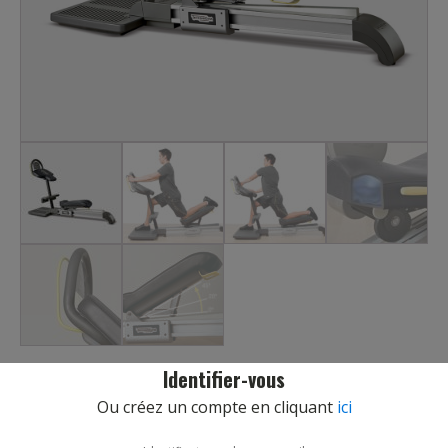
Identifier-vous
FLEXABILITY ANTERIOR TECHNOGYM
Ou créez un compte en cliquant
ici
REF :
TECHNO100100
L’équipement Flexability Anterior aide à prévenir le mal de dos