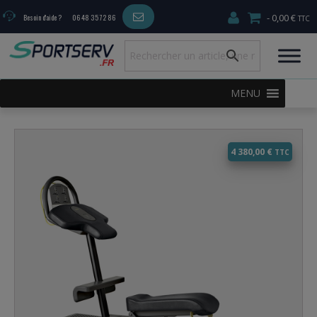
0,00 €
Besoin d'aide ?
06 48 35 72 86
MENU
4 380,00
€