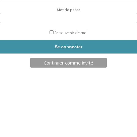
entrée en V.
Mot de passe
Disponible en tailles 5, 6, 7, 8 et 9.
Coloris selon stock disponible.
Se souvenir de moi
Livraison sous 5 jours.
Taille
Continuer comme invité
quantité
AJOUTER AU PANIER
de
GANTS
DE
GARDIEN
SOFT
ADVANCED
INFORMATIONS SUPPLÉMENTAIRES
UHLSPORT