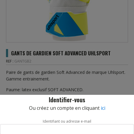
GANTS DE GARDIEN SOFT ADVANCED UHLSPORT
REF :
GANTGB2
Paire de gants de gardien Soft Advanced de marque Uhlsport.
Gamme entrainement.
Paume: latex exclusif SOFT ADVANCED.
Identifier-vous
Revers: latex.
Ou créez un compte en cliquant
ici
Coupe classique offrant une zone de prise de balle maximisée.
Identifiant ou adresse e-mail
Corps du gant: matière élastique pour un très bon confort.
Fixation: sangle EVA enveloppante avec espace pour le nom et