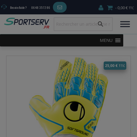
0,00 €
Besoin d'aide ?
06 48 35 72 86
MENU
25,00
€