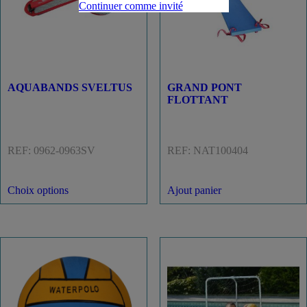
Continuer comme invité
AQUABANDS SVELTUS
GRAND PONT
FLOTTANT
REF: 0962-0963SV
REF: NAT100404
17,99
€
–
24,99
€
800,00
€
Choix options
Ajout panier