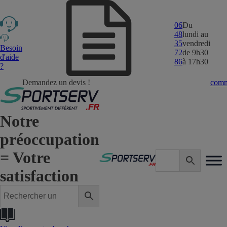
06
Du
48
lundi au
35
vendredi
Besoin
72
de 9h30
d'aide
86
à 17h30
?
Demandez un devis !
comm
Notre
préoccupation
= Votre
satisfaction